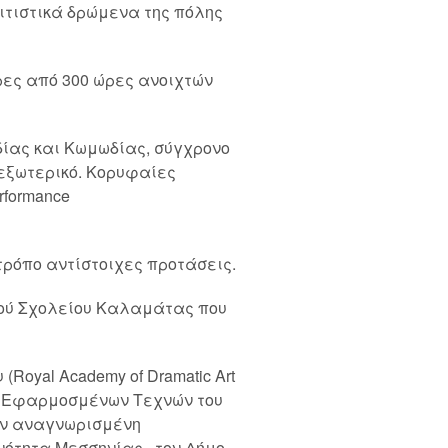
λιτιστικά δρώμενα της πόλης
ρες από 300 ώρες ανοιχτών
ίας και Κωμωδίας, σύγχρονο
 εξωτερικό. Κορυφαίες
rformance
τρόπο αντίστοιχες προτάσεις.
κού Σχολείου Καλαμάτας που
(Royal Academy of Dramatic Art
ή Εφαρμοσμένων Τεχνών του
την αναγνωρισμένη
Ενότητα Μεσσηνίας, τον Δήμο