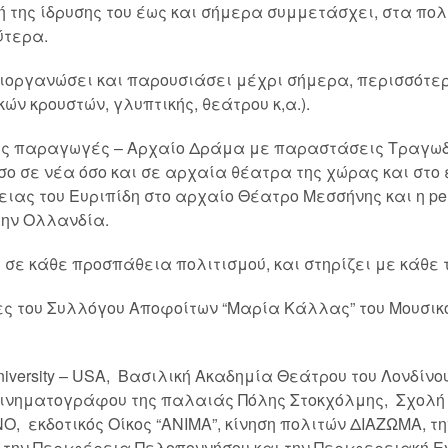
ή της ίδρυσης του έως και σήμερα συμμετάσχει, στα πο
ύτερα.
διοργανώσει και παρουσιάσει μέχρι σήμερα, περισσότε
ών κρουστών, γλυπτικής, θεάτρου κ,α.).
ές παραγωγές – Αρχαίο Δράμα με παραστάσεις Τραγωδ
όσο σε νέα όσο και σε αρχαία θέατρα της χώρας και στο
ειας του Ευριπίδη στο αρχαίο Θέατρο Μεσσήνης και η pe
την Ολλανδία.
 σε κάθε προσπάθεια πολιτισμού, και στηρίζει με κάθε 
ες του Συλλόγου Αποφοίτων “Μαρία Κάλλας” του Μουσι
niversity – USA, Βασιλική Ακαδημία Θεάτρου του Λονδίνου 
Κινηματογράφου της παλαιάς Πόλης Στοκχόλμης, Σχολ
, εκδοτικός Οίκος “ΑΝΙΜΑ”, κίνηση πολιτών ΔΙΑΖΩΜΑ, 
rs, την Περιφέρεια Πελοποννήσου και την Περιφερειακή 