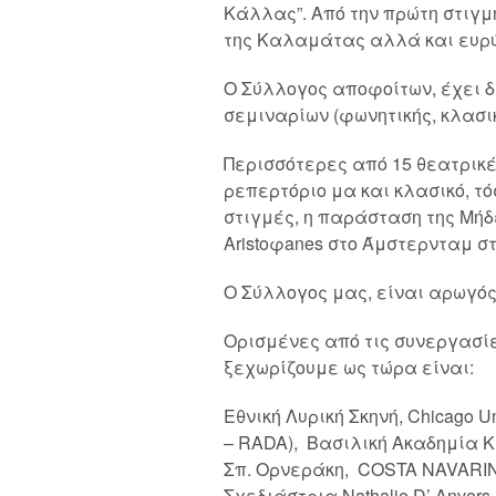
Κάλλας”. Από την πρώτη στιγμ
της Καλαμάτας αλλά και ευρ
Ο Σύλλογος αποφοίτων, έχει 
σεμιναρίων (φωνητικής, κλασικ
Περισσότερες από 15 θεατρικ
ρεπερτόριο μα και κλασικό, τ
στιγμές, η παράσταση της Μήδ
Aristoφanes στο Άμστερνταμ σ
Ο Σύλλογος μας, είναι αρωγός
Ορισμένες από τις συνεργασί
ξεχωρίζουμε ως τώρα είναι:
Εθνική Λυρική Σκηνή, Chicago U
– RADA), Βασιλική Ακαδημία 
Σπ. Ορνεράκη, COSTA NAVARINO
Σχεδιάστρια Nathalie D’ Anve