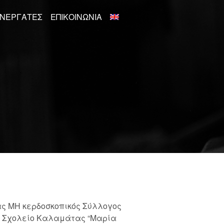
ΝΕΡΓΆΤΕΣ
ΕΠΙΚΟΙΝΩΝΊΑ
ας ΜΗ κερδοσκοπικός Σύλλογος
κό Σχολείο Καλαμάτας “Μαρία