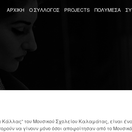
ΑΡΧΙΚΉ
Ο ΣΎΛΛΟΓΟΣ
PROJECTS
ΠΟΛΥΜΈΣΑ
ΣΥ
 Κάλλας” του Μουσικού Σχολείου Καλαμάτας, είναι έν
πορούν να γίνουν μόνο όσοι αποφοίτησαν από το Μουσι