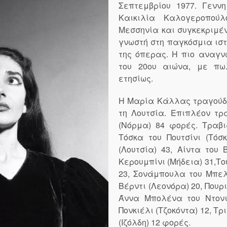
Σεπτεμβρίου 1977. Γεν
Καικιλία Καλογεροπού
Μεσσηνία και συγκεκριμέν
γνωστή στη παγκόσμια ιστ
της όπερας. Η πιο αναγν
του 20ου αιώνα, με πω
ετησίως.
Η Μαρία Κάλλας τραγούδη
τη Λουτσία. Επιπλέον τρ
(Νόρμα) 84 φορές. Τραβι
Τόσκα του Πουτσίνι (Τόσκ
(Λουτσία) 43, Αίντα του 
Κερουμπίνι (Μήδεια) 31,Το
23, Σονάμπουλα του Μπελί
Βέρντι (Λεονόρα) 20, Πουρι
Άννα Μπολένα του Ντονιζ
Πονκιέλι (Τζοκόντα) 12, Τρ
(Ιζόλδη) 12 φορές.