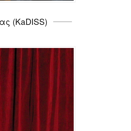
ας (KaDISS)