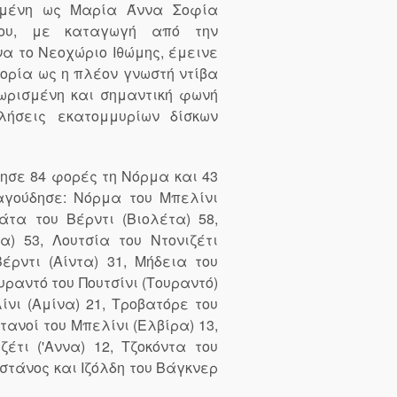
νημένη ως Μαρία Άννα Σοφία
λου, με καταγωγή από την
α το Νεοχώριο Ιθώμης, έμεινε
ορία ως η πλέον γνωστή ντίβα
ωρισμένη και σημαντική φωνή
λήσεις εκατομμυρίων δίσκων
σε 84 φορές τη Νόρμα και 43
αγούδησε: Νόρμα του Μπελίνι
άτα του Βέρντι (Βιολέτα) 58,
α) 53, Λουτσία του Ντονιζέτι
Βέρντι (Αίντα) 31, Μήδεια του
υραντό του Πουτσίνι (Τουραντό)
νι (Αμίνα) 21, Τροβατόρε του
τανοί του Μπελίνι (Ελβίρα) 13,
έτι ('Αννα) 12, Τζοκόντα του
ιστάνος και Ιζόλδη του Βάγκνερ